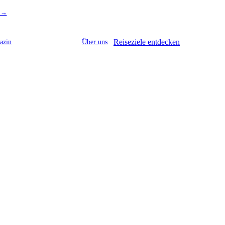
r →
Reiseziele entdecken
azin
Über uns