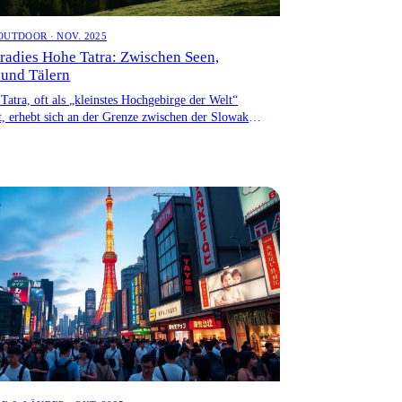
OUTDOOR · NOV. 2025
radies Hohe Tatra: Zwischen Seen,
 und Tälern
Tatra, oft als „kleinstes Hochgebirge der Welt“
t, erhebt sich an der Grenze zwischen der Slowakei
n. […]
e