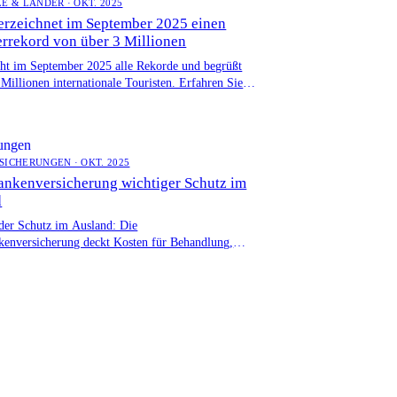
E & LÄNDER · OKT. 2025
erzeichnet im September 2025 einen
rrekord von über 3 Millionen
cht im September 2025 alle Rekorde und begrüßt
 Millionen internationale Touristen. Erfahren Sie
 die wichtigsten Herkunftsländer und die
tlichen Auswirkungen dieses Tourismusbooms.
rungen
SICHERUNGEN · OKT. 2025
ankenversicherung wichtiger Schutz im
d
er Schutz im Ausland: Die
kenversicherung deckt Kosten für Behandlung,
port und mehr. Wichtig für alle Reisenden.