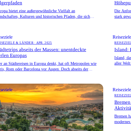
lgerpfaden
Höhepun
ropa bietet eine außergewöhnliche Vielfalt an
Die Anfor
ndschaften, Kulturen und historischen Pfaden, die sich
stark gew
eal für anspruchsvolle Abenteuerreisen eignen. Dabei
oder komf
ehen […]
seziele
Reiseziel
ISEZIELE & LÄNDER · APR. 2025
REISEZIEL
ädtetrips abseits der Massen: unentdeckte
Island:
rlen Europas
Island, da
aller Welt
r an Städtereisen in Europa denkt, hat oft Metropolen wie
reichen k
ris, Rom oder Barcelona vor Augen. Doch abseits der
kannten […]
seziele
Reiseziel
REISEZIE
Bremen 
Aktivit
Bremen ha
modernes 
schlender