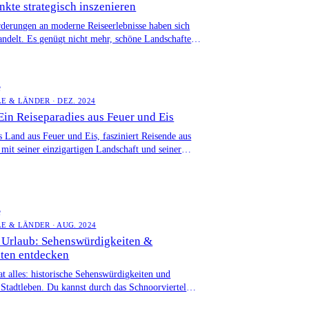
kte strategisch inszenieren
derungen an moderne Reiseerlebnisse haben sich
andelt. Es genügt nicht mehr, schöne Landschaften
ortable Unterkünfte zu bieten […]
e
E & LÄNDER · DEZ. 2024
 Ein Reiseparadies aus Feuer und Eis
s Land aus Feuer und Eis, fasziniert Reisende aus
 mit seiner einzigartigen Landschaft und seiner
ulturellen […]
e
LE & LÄNDER · AUG. 2024
Urlaub: Sehenswürdigkeiten &
äten entdecken
t alles: historische Sehenswürdigkeiten und
Stadtleben. Du kannst durch das Schnoorviertel
n oder im Viertel coole Cafés entdecken. […]