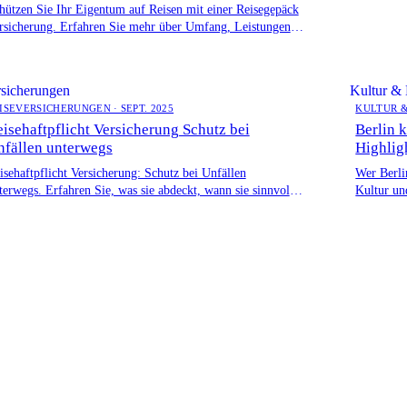
hützen Sie Ihr Eigentum auf Reisen mit einer Reisegepäck
rsicherung. Erfahren Sie mehr über Umfang, Leistungen
d wichtige Aspekte beim Abschluss.
sicherungen
Kultur &
ISEVERSICHERUNGEN · SEPT. 2025
KULTUR &
isehaftpflicht Versicherung Schutz bei
Berlin k
nfällen unterwegs
Highlig
isehaftpflicht Versicherung: Schutz bei Unfällen
Wer Berlin
terwegs. Erfahren Sie, was sie abdeckt, wann sie sinnvoll
Kultur un
t & worauf Sie achten sollten.
Restauran