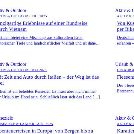
tiv & Outdoor
Aktiv & 
TIV & OUTDOOR · JULI 2025
AKTIV & 
nzigartige Erlebnisse auf einer Rundreise
Von Küs
urch Vietnam
per Bik
etnam bietet eine Mischung aus kulturellem Erbe,
Deutschlan
storischer Tiefe und landschaftlicher Vielfalt und ist daher
erfahren 
n unvergessliches Reiseziel für alle, […]
verbinden
tiv & Outdoor
Urlaub & 
TIV & OUTDOOR · MAI 2025
URLAUB &
t Zelt und Auto durch Italien – der Weg ist das
Fleesen
el
Der Fleese
Entspann
alien ist ein beliebtes Reiseziel. Es muss aber nicht immer
einer […]
r Urlaub im Hotel sein. Schließlich lässt sich das Land […]
seziele
Aktiv & 
ISEZIELE & LÄNDER · APR. 2025
AKTIV & 
enteuerreisen in Europa: von Bergen bis zu
Kuratie