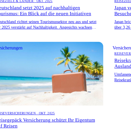
ISEZIELE & LÄNDER · OKT. 2025
REISEZIEL
utschland setzt 2025 auf nachhaltigen
Japan v
urismus: Ein Blick auf die neuen Initiativen
Besuche
utschland richtet seinen Tourismussektor neu aus und setzt
Japan bri
r 2025 verstärkt auf Nachhaltigkeit. Angesichts wachsender
über 3,26
sucherzahlen und der Notwendigkeit, die […]
mehr über
wirtschaf
sicherungen
Versiche
REISEVER
Reisekr
Auslan
Umfassend
Reisekran
Rücktrans
ISEVERSICHERUNGEN · OKT. 2025
isegepäck Versicherung schützt Ihr Eigentum
f Reisen