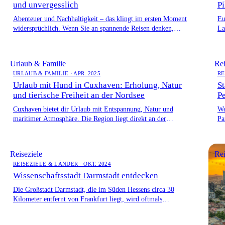
und unvergesslich
Pi
Abenteuer und Nachhaltigkeit – das klingt im ersten Moment
Eu
widersprüchlich. Wenn Sie an spannende Reisen denken,
La
haben Sie vielleicht Safari-Touren, […]
id
st
Urlaub & Familie
Rei
URLAUB & FAMILIE · APR. 2025
RE
Urlaub mit Hund in Cuxhaven: Erholung, Natur
St
und tierische Freiheit an der Nordsee
Pe
Cuxhaven bietet dir Urlaub mit Entspannung, Natur und
We
maritimer Atmosphäre. Die Region liegt direkt an der
Pa
Nordsee mit ihren endlosen […]
be
Reiseziele
Rei
REISEZIELE & LÄNDER · OKT. 2024
Wissenschaftsstadt Darmstadt entdecken
Die Großstadt Darmstadt, die im Süden Hessens circa 30
Kilometer entfernt von Frankfurt liegt, wird oftmals
unterschätzt. Sie ist einer […]