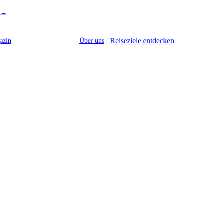
r →
Reiseziele entdecken
azin
Über uns