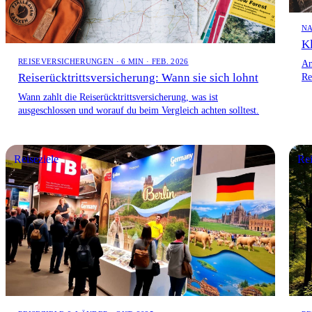
NA
Kl
REISEVERSICHERUNGEN · 6 MIN · FEB. 2026
An
Reiserücktrittsversicherung: Wann sie sich lohnt
Re
er
Wann zahlt die Reiserücktrittsversicherung, was ist
ausgeschlossen und worauf du beim Vergleich achten solltest.
Reiseziele
Rei