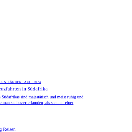
e
LE & LÄNDER · AUG. 2024
euzfahrten in Südafrika
e Südafrikas sind majestätisch und meist ruhig und
 man sie besser erkunden, als sich auf einer
zfahrt […]
g Reisen