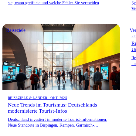
sie, wann greift sie und welche Fehler Sie vermeiden
Sc
sollten.Reiseabbruch Versicherung.
Ve
un
Reiseziele
Ver
RE
Re
U
Re
un
is
REISEZIELE & LÄNDER · OKT. 2025
Neue Trends im Tourismus: Deutschlands
modernisierte Tourist-Infos
Deutschland investiert in moderne Tourist-Informationen:
Neue Standorte in Bispingen, Kempen, Garmisch-
Partenkirchen und mehr bieten zeitgemäßen Service, digitale