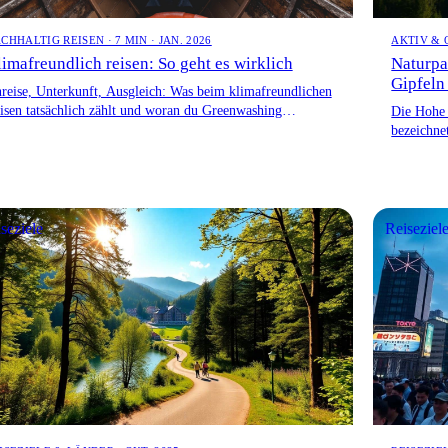
CHHALTIG REISEN · 7 MIN · JAN. 2026
AKTIV & 
imafreundlich reisen: So geht es wirklich
Naturpa
Gipfeln
reise, Unterkunft, Ausgleich: Was beim klimafreundlichen
isen tatsächlich zählt und woran du Greenwashing
Die Hohe 
kennst.
bezeichne
und Pole
seziele
Reiseziel