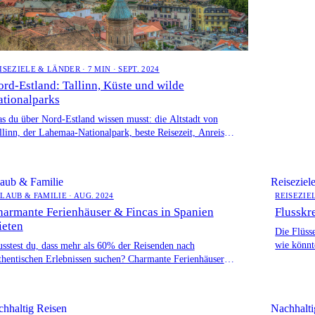
ISEZIELE & LÄNDER · 7 MIN · SEPT. 2024
rd-Estland: Tallinn, Küste und wilde
ationalparks
s du über Nord-Estland wissen musst: die Altstadt von
llinn, der Lahemaa-Nationalpark, beste Reisezeit, Anreise
d Tipps für deine Route.
aub & Familie
Reiseziel
LAUB & FAMILIE · AUG. 2024
REISEZIE
armante Ferienhäuser & Fincas in Spanien
Flusskr
ieten
Die Flüss
wie könnte
sstest du, dass mehr als 60% der Reisenden nach
Flusskreu
thentischen Erlebnissen suchen? Charmante Ferienhäuser
 authentischen Spanien bieten genau das. […]
hhaltig Reisen
Nachhalti