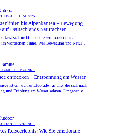
Outdoor
OUTDOOR · JUNI 2025
tenlinien bis Alpenkanten – Bewegung
e auf Deutschlands Naturachsen
d lässt sich nicht nur bereisen, sondern auch
– im wörtlichen Sinne. Wer Bewegung und Natur
 will, findet […]
Familie
 FAMILIE · MAI 2025
see entdecken – Entspannung am Wasser
nsee ist ein wahres Eldorado für alle, die sich nach
ung und Erholung am Wasser sehnen. Umgeben von
Outdoor
OUTDOOR · APR. 2025
rtes Reiseerlebnis: Wie Sie emotionale