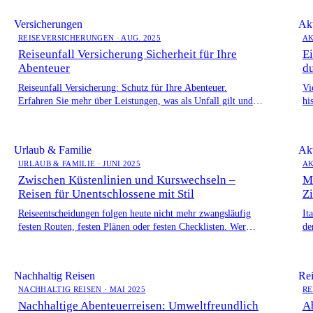
Angebote und persönliche Beratung für Touristen und
Einheimische.
Versicherungen
Ak
REISEVERSICHERUNGEN · AUG. 2025
AK
Reiseunfall Versicherung Sicherheit für Ihre
Ei
Abenteuer
d
Reiseunfall Versicherung: Schutz für Ihre Abenteuer.
Vi
Erfahren Sie mehr über Leistungen, was als Unfall gilt und
hi
wie Sie sich absichern.
ei
Urlaub & Familie
Ak
URLAUB & FAMILIE · JUNI 2025
AK
Zwischen Küstenlinien und Kurswechseln –
Mi
Reisen für Unentschlossene mit Stil
Zi
Reiseentscheidungen folgen heute nicht mehr zwangsläufig
It
festen Routen, festen Plänen oder festen Checklisten. Wer
de
unterwegs sein möchte, ohne sich festzulegen, […]
Nachhaltig Reisen
Rei
NACHHALTIG REISEN · MAI 2025
RE
Nachhaltige Abenteuerreisen: Umweltfreundlich
Ab