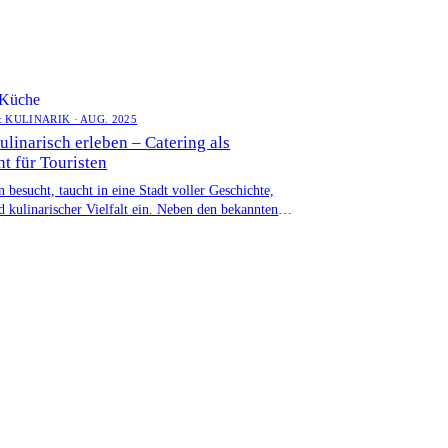
 Küche
 KULINARIK · AUG. 2025
ulinarisch erleben – Catering als
ht für Touristen
 besucht, taucht in eine Stadt voller Geschichte,
d kulinarischer Vielfalt ein. Neben den bekannten
ts und Imbissen […]