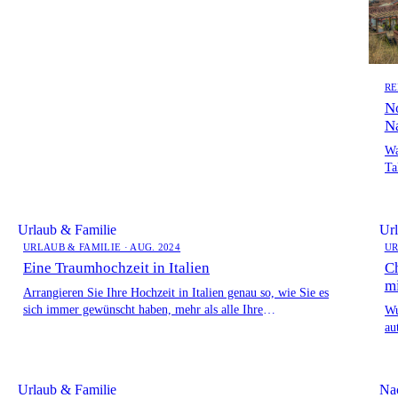
RE
No
N
Wa
Ta
un
Urlaub & Familie
Url
URLAUB & FAMILIE · AUG. 2024
UR
Eine Traumhochzeit in Italien
Ch
m
Arrangieren Sie Ihre Hochzeit in Italien genau so, wie Sie es
sich immer gewünscht haben, mehr als alle Ihre
Wu
Erwartungen, […]
au
im
Urlaub & Familie
Nac