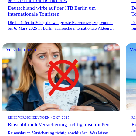
REISEZIELE & LÄNDER · OKT. 2025
RE
Deutschland wirbt auf der ITB Berlin um
De
internationale Touristen
To
Die ITB Berlin 2025, die weltgrößte Reisemesse, zog vom 4.
De
bis 6. März 2025 in Berlin zahlreiche internationale Akteure
fü
der […]
Be
Versicherungen
Ver
REISEVERSICHERUNGEN · OKT. 2025
RE
Reiseabbruch Versicherung richtig abschließen
Re
au
Reiseabbruch Versicherung richtig abschließen: Was leistet